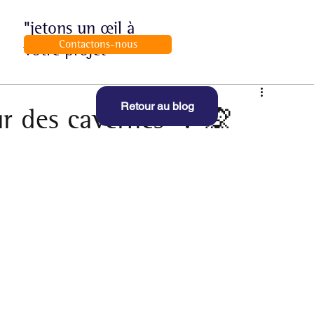
"jetons un œil à
Contactons-nous
votre projet"
Retour au blog
r des cavernes" ? 🙊