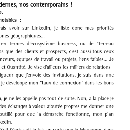
ernes, nos contemporains !
e.
notables  :
ais avoir sur LinkedIn, je liste donc mes priorités 
 zones géographiques…
en termes d’écosystème business, ou de “terreau 
 que des clients et prospects, c’est aussi tous ceux 
nceurs, équipes de travail ou projets, liens faibles… Je 
 Quantité. Je vise d’ailleurs les milliers de relations
igueur que j’envoie des invitations, je suis dans une 
 je développe mon "taux de connexion" dans les bons 
je ne les appelle pas tout de suite. Non, à la place je 
 des échanges à valeur ajoutée propres me donner une 
 outillé pour que la démarche fonctionne, mon plan 
kedIn.
 Soit j’écris soit je fais en sorte que le Marcomm, dans 