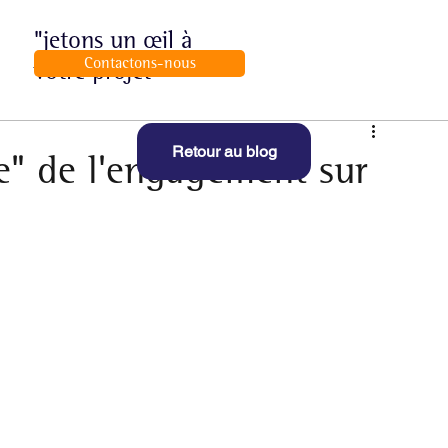
"jetons un œil à
Contactons-nous
votre projet"
Retour au blog
e"​ de l'engagement sur