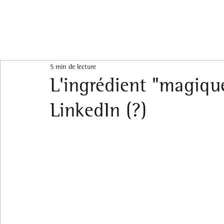
5 min de lecture
L'ingrédient "magiqu
LinkedIn (?)