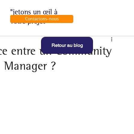
"jetons un œil à
Contactons-nous
votre projet"
Retour au blog
ence entre un Community
l Manager ?