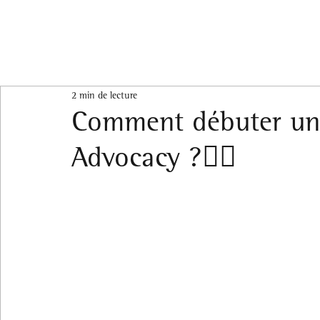
2 min de lecture
Comment débuter une
Advocacy ?💁‍♂️