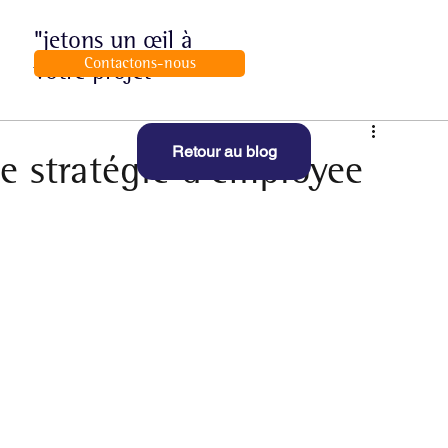
"jetons un œil à
Contactons-nous
votre projet"
Retour au blog
 stratégie d'employee