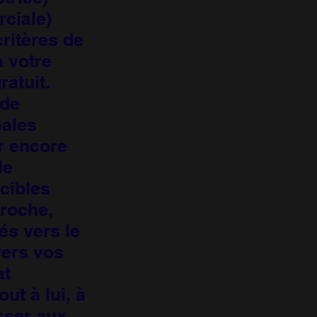
ciale)
ritères de
 votre
atuit.
 de
Sales
r encore
de
cibles
roche,
s vers le
vers vos
at
ut à lui, à
esser aux