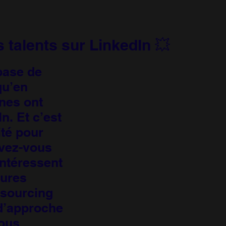
 talents sur LinkedIn 💥
base de
qu’en
nes ont
. Et c’est
ité pour
avez-vous
intéressent
eures
 sourcing
 d’approche
vous