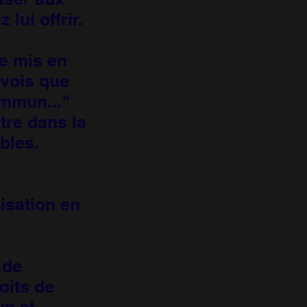
lui offrir.
re mis en
 vois que
mmun..."
tre dans la
bles.
lisation en
 de
oits de
up et