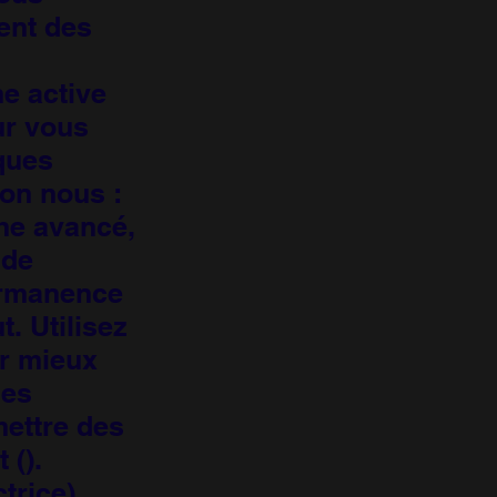
ent des
e active
ur vous
ques
on nous :
che avancé,
 de
ermanence
. Utilisez
ur mieux
les
ettre des
 ().
trice)