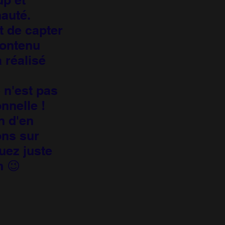
auté.
t de capter
 contenu
 réalisé
 n'est pas
nnelle !
n d'en
ons sur
uez juste
n 😉