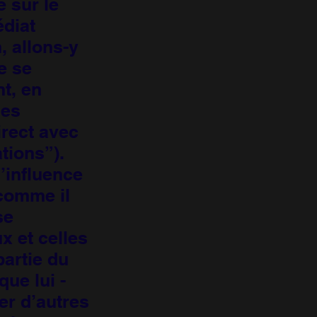
e sur le
diat
, allons-y
e se
nt, en
des
irect avec
ations”).
’influence
 comme il
se
x et celles
partie du
ue lui -
ler d’autres