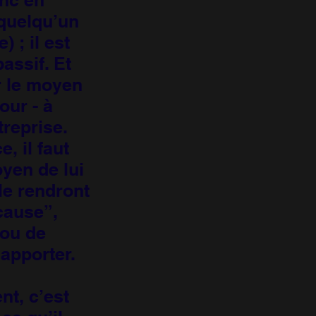
(quelqu’un
 ; il est
assif. Et
er le moyen
our - à
treprise.
, il faut
yen de lui
le rendront
cause”,
 ou de
 apporter.
nt, c’est