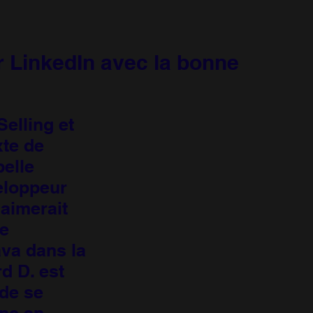
r LinkedIn avec la bonne
Selling et
te de
pelle
eloppeur
 aimerait
ue
va dans la
d D. est
de se
onc en