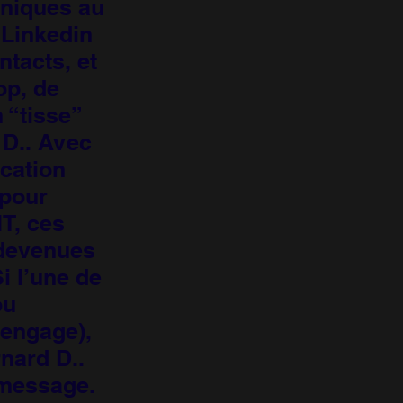
hniques au
 Linkedin
ntacts, et
op, de
n “tisse”
 D.. Avec
ication
 pour
IT, ces
 devenues
i l’une de
ou
 engage),
rnard D..
 message.