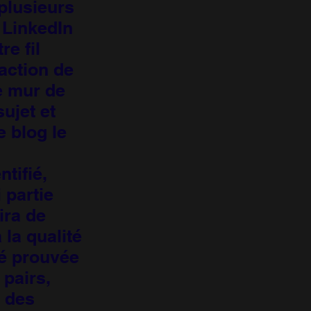
plusieurs
e LinkedIn
re fil
raction de
e mur de
sujet et
e blog le
ntifié,
 partie
ira de
 la qualité
té prouvée
 pairs,
 des