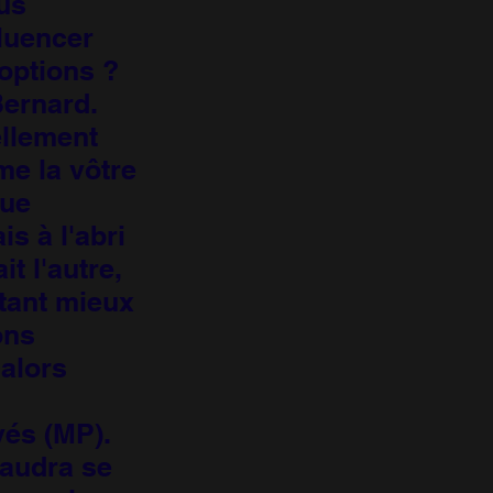
us
fluencer
options ?
Bernard.
ellement
me la vôtre
que
s à l'abri
t l'autre,
 tant mieux
ons
 alors
vés (MP).
faudra se