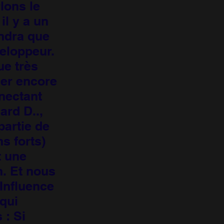
lons le
il y a un
endra que
veloppeur.
ue très
ler encore
nectant
ard D..,
partie de
s forts)
t une
n. Et nous
Influence
qui
 : Si