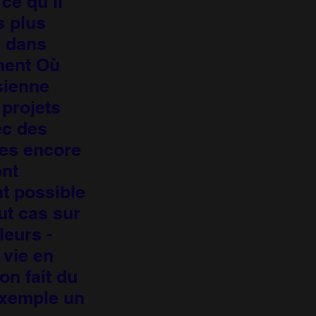
ce qu’il
s plus
e dans
ement Où
sienne
projets
ec des
es encore
ont
nt possible
ut cas sur
leurs -
 vie en
on fait du
exemple un