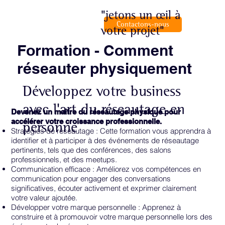
"jetons un œil à
Contactons-nous
votre projet"
Formation - Comment
réseauter physiquement
Développez votre business
avec l'art du réseautage en
Devenez un maître du réseautage physique pour
accélérer votre croissance professionnelle.
personne
Stratégies de réseautage : Cette formation vous apprendra à
identifier et à participer à des événements de réseautage
pertinents, tels que des conférences, des salons
professionnels, et des meetups.
Communication efficace : Améliorez vos compétences en
communication pour engager des conversations
significatives, écouter activement et exprimer clairement
votre valeur ajoutée.
Développer votre marque personnelle : Apprenez à
construire et à promouvoir votre marque personnelle lors des