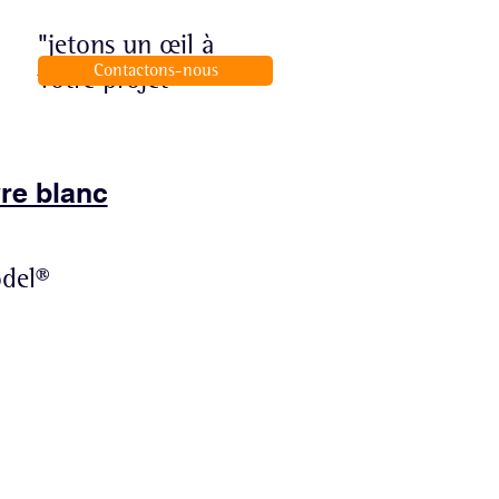
"jetons un œil à
Contactons-nous
votre projet"
vre blanc
odel®