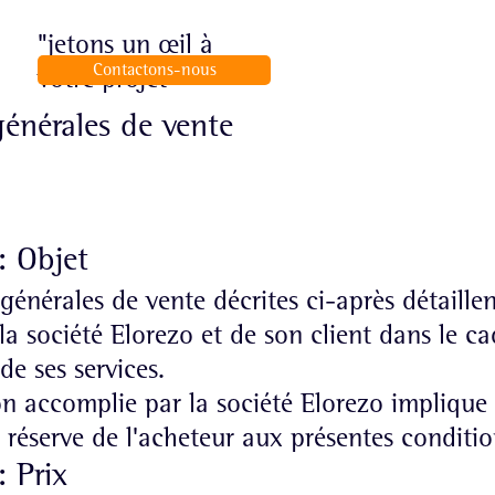
"jetons un œil à
Contactons-nous
votre projet"
énérales de vente
: Objet
générales de vente décrites ci-après détaillent
la société Elorezo et de son client dans le ca
 de ses services.
on accomplie par la société Elorezo implique
 réserve de l'acheteur aux présentes conditi
: Prix