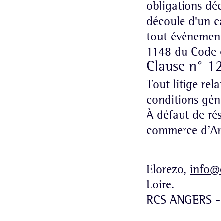
obligations déc
découle d'un ca
tout événement 
1148 du Code c
Clause n° 1
Tout litige rela
conditions géné
À défaut de rés
commerce d’An
Elorezo,
info@e
Loire.
RCS ANGERS -