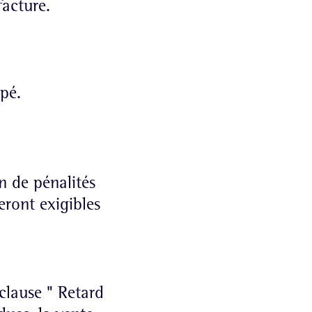
facture.
pé.
n de pénalités
seront exigibles
 clause " Retard