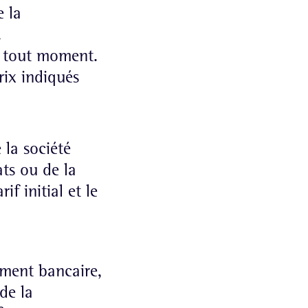
e la
.
 à tout moment.
rix indiqués
 la société
ts ou de la
if initial et le
rement bancaire,
de la