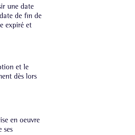
sir une date
 date de fin de
e expiré et
tion et le
nt dès lors
mise en oeuvre
e ses