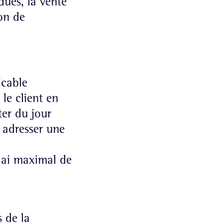
dues, la vente
ion de
icable
le client en
ter du jour
t adresser une
lai maximal de
s de la