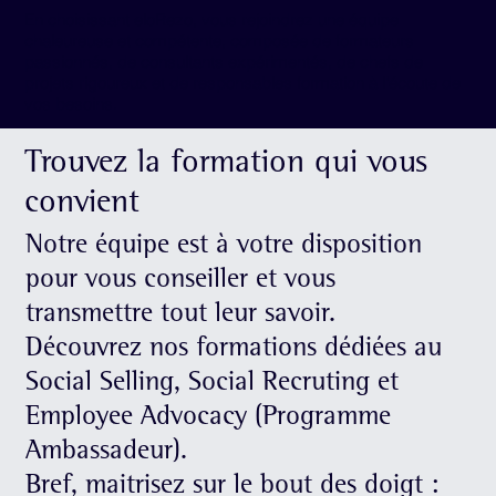
En choisissant eloRezo, vous rejoindrez une équipe
chaleureuse et compétente, composée de formateurs
passionnés, de consultants expérimentés, de chefs de
projets rigoureux et de responsables formation à l'écoute de
vos besoins.
Découvrez l'univers d'eloRezo et donnez un nouvel élan à
Trouvez la formation qui vous
votre carrière et à votre entreprise grâce à nos formations en
réseaux sociaux !
convient
Notre équipe est à votre disposition
pour vous conseiller et vous
transmettre tout leur savoir.
Découvrez nos formations dédiées au
Social Selling, Social Recruting et
Employee Advocacy (Programme
Ambassadeur).
Bref, maitrisez sur le bout des doigt :