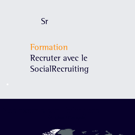
Sr
Formation
Recruter avec le
SocialRecruiting
Sb
Nos experts sont bilingues
(Anglais / Français)