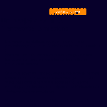
"jetons un œil à
Contactons-nous
votre projet"
Un projet d'équipe
1 entreprise, 3 missions
Bienvenue chez
eloRezo
, votre
centre de formation
professionnel
à Angers, spécialisé dans les réseaux sociaux
!
Notre mission ? Dynamiser votre business grâce à des
formations sur mesure et centrées sur les meilleures
pratiques du marché.
Que vous soyez en France ou ailleurs, nos experts viennent
à vous en personne ou en visio pour vous guider sur des
sujets passionnants tels que le
social selling
, le
social
recruiting
, la gestion de votre e-réputation et l'élaboration de
stratégies digitales percutantes.
Nos formations LinkedIn
sont très appréciées, car elles vous
aident à tirer le meilleur parti de la plateforme, en mettant