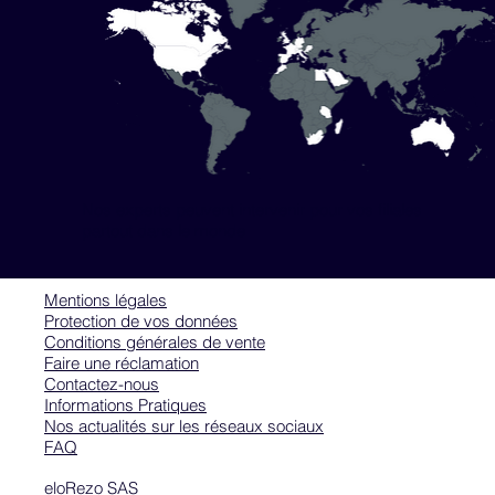
Formation
Co-construire un plan
d'action "Social"
Nos experts peuvent intervenir pour vos filiales
partout dans le monde
Mentions légales
Protection de vos données
Conditions générales de vente
Faire une réclamation
Contactez-nous
Informations Pratiques
Nos actualités sur les réseaux sociaux
FAQ
eloRezo SAS