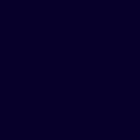
l'accent sur des techniques avancées pour booster votre
réseau professionnel.
Chez eloRezo, nous croyons en la collaboration pour
maximiser l'impact des réseaux sociaux. Nous impliquons
toutes les parties prenantes de votre entreprise, des équipes
commerciales aux RH, en passant par les communicants,
afin de créer ensemble une stratégie en réseau social
performante et adaptée à vos besoins.
En travaillant étroitement avec vous, nous vous
accompagnons dans la définition d'objectifs clairs,
l'élaboration de plans d'action sur mesure et la mise en place
de KPIs pertinents pour renforcer votre présence en ligne.
Nous aimons également partager notre expertise avec des
écoles et des universités, en accompagnant les étudiants
dans la maîtrise des réseaux sociaux et en les préparant à
affronter les défis du monde professionnel.
Chez eloRezo, nous prônons une utilisation responsable et
bienveillante des réseaux sociaux, en encourageant une
communication respectueuse et transparente, notamment
sur LinkedIn.