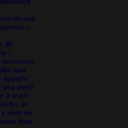
r tendance
nom de ses
rospects –
r de
ne «
t malvenue
 dès que
s appelle
a pas avoir
r à avoir
edIn, et
 y aller de
asser très