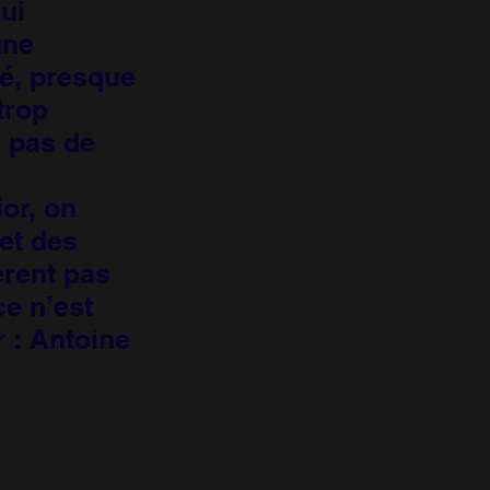
ui
une
té, presque
trop
a pas de
ior, on
et des
èrent pas
ce n’est
r : Antoine