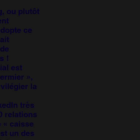
, ou plutôt
ent
adopte ce
ait
 de
s !
al est
fermier »,
vilégier la
kedIn très
0 relations
e « caisse
est un des