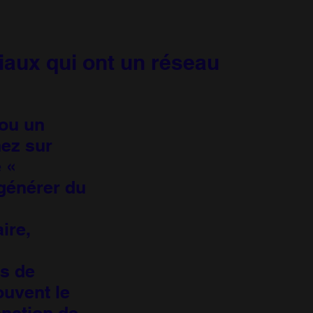
aux qui ont un réseau
ou un
hez sur
 «
générer du
ire,
es de
ouvent le
nction de