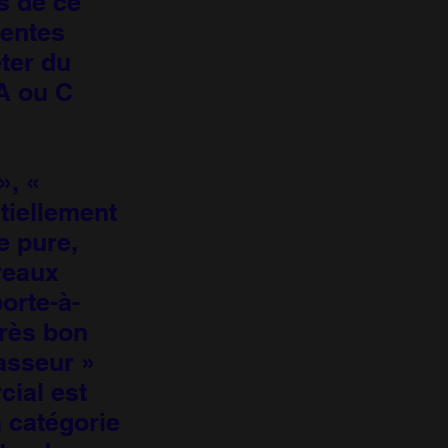
s de ce
ventes
eter du
 A ou C
», «
ntiellement
e pure,
veaux
porte-à-
très bon
asseur »
ial est
a catégorie