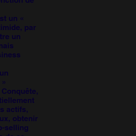
est un «
timide, par
tre un
mais
siness
 un
 »
e Conquête,
tiellement
s actifs,
ux, obtenir
p-selling