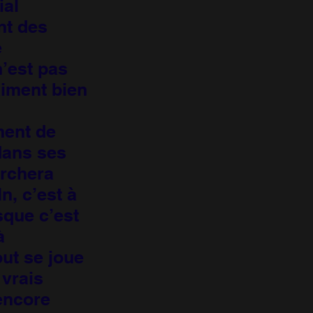
ial
nt des
e
’est pas
aiment bien
ment de
 dans ses
erchera
n, c’est à
sque c’est
à
out se joue
vrais
encore