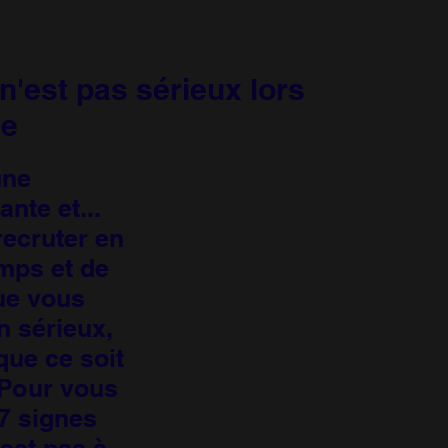
n'est pas sérieux lors
ne
une
nte et...
recruter en
mps et de
que vous
n sérieux,
que ce soit
 Pour vous
 7 signes
est pas à