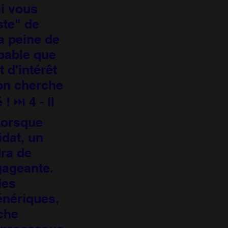
si vous
ste" de
la peine de
obable que
 d'intérêt
 on cherche
 ⏭️ 4 - Il
Lorsque
dat, un
ra de
gageante.
des
nériques,
che