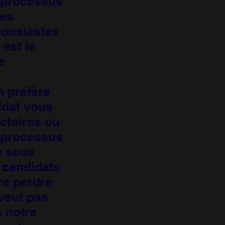
 processus
des
housiastes
 est le
e
n préfère
idat vous
ctoires ou
u processus
e sous
s candidats
re perdre
veut pas
s notre