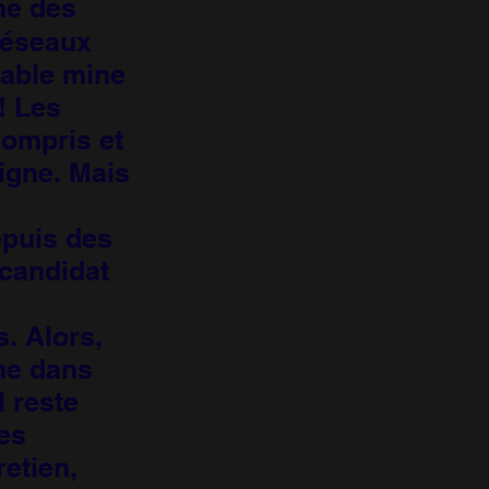
ôme des
réseaux
table mine
! Les
compris et
igne. Mais
puis des
 candidat
. Alors,
me dans
l reste
Des
retien,