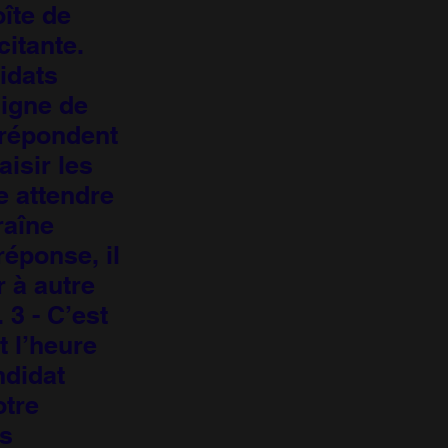
îte de
citante.
idats
signe de
 répondent
aisir les
e attendre
raîne
éponse, il
 à autre
 3 - C’est
t l’heure
ndidat
otre
es