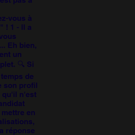
ez-vous à
! 1 - ll a
-vous
.. Eh bien,
ent un
let. 🔍 Si
e temps de
 son profil
 qu'il n'est
andidat
e mettre en
lisations,
la réponse