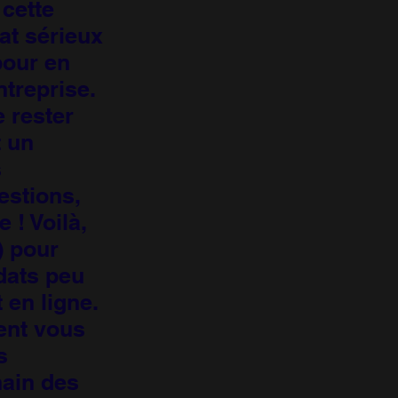
cette
at sérieux
pour en
ntreprise.
e rester
 un
s
estions,
 ! Voilà,
) pour
dats peu
 en ligne.
ent vous
s
main des