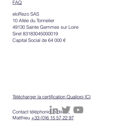
FAQ
eloRezo SAS
Votre équipe commerciale ne trouve pas
10 Allée du Tonnelier
d'intérêt à LinkedIn ? Voici comment les
49130 Sainte Gemmes sur Loire
Siret 83183045000019
convaincre !
Capital Social de 64 000 €
Télécharger la certification Qualiopi ICI
Contact téléphonique direct,
Matthieu
+33 (0)6 15 57 22 97