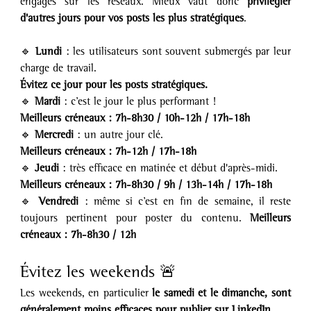
engagés sur les réseaux. Mieux vaut donc 
privilégier 
d'autres jours pour vos posts les plus stratégiques
.
🔹 
Lundi
 : les utilisateurs sont souvent submergés par leur 
charge de travail. 
Évitez ce jour pour les posts stratégiques.
🔹 
Mardi
 : c’est le jour le plus performant ! 
Meilleurs créneaux :
7h-8h30 / 10h-12h / 17h-18h
🔹 
Mercredi
 : un autre jour clé. 
Meilleurs créneaux : 7h-12h / 17h-18h
🔹 
Jeudi
 : très efficace en matinée et début d'après-midi. 
Meilleurs créneaux : 7h-8h30 / 9h / 13h-14h / 17h-18h
🔹 
Vendredi
 : même si c’est en fin de semaine, il reste 
toujours pertinent pour poster du contenu. 
Meilleurs 
créneaux : 7h-8h30 / 12h
Évitez les weekends 🚨 
Les weekends, en particulier
 le samedi et le dimanche, sont 
généralement moins efficaces pour publier sur LinkedIn
. 